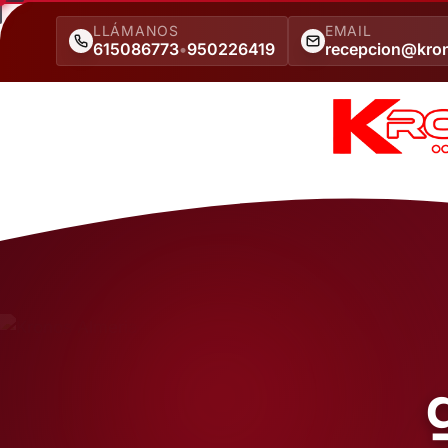
LLÁMANOS
EMAIL
615086773
•
950226419
recepcion@kro