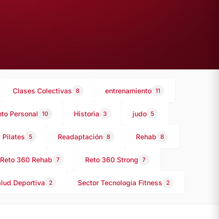
Clases Colectivas
entrenamiento
8
11
to Personal
Historia
judo
10
3
5
Pilates
Readaptación
Rehab
5
8
8
Reto 360 Rehab
Reto 360 Strong
7
7
alud Deportiva
Sector Tecnología Fitness
2
2