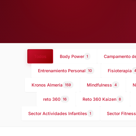
Todos
Body Power
Campamento de
1
Entrenamiento Personal
Fisioterapia
10
Kronos Almería
Mindfulness
N
159
4
reto 360
Reto 360 Kaizen
16
8
Sector Actividades Infantiles
Sector Fitness
1