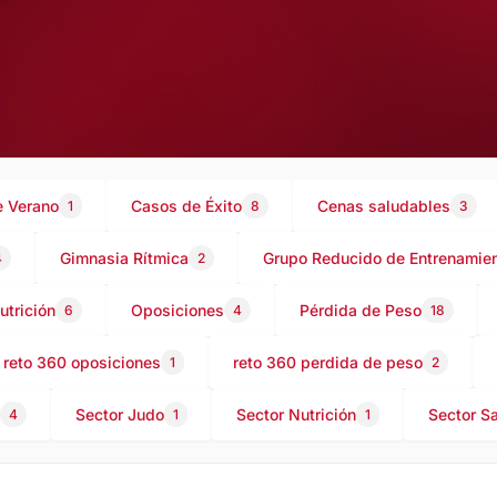
 Verano
Casos de Éxito
Cenas saludables
1
8
3
Gimnasia Rítmica
Grupo Reducido de Entrenamien
4
2
utrición
Oposiciones
Pérdida de Peso
6
4
18
reto 360 oposiciones
reto 360 perdida de peso
1
2
Sector Judo
Sector Nutrición
Sector S
4
1
1