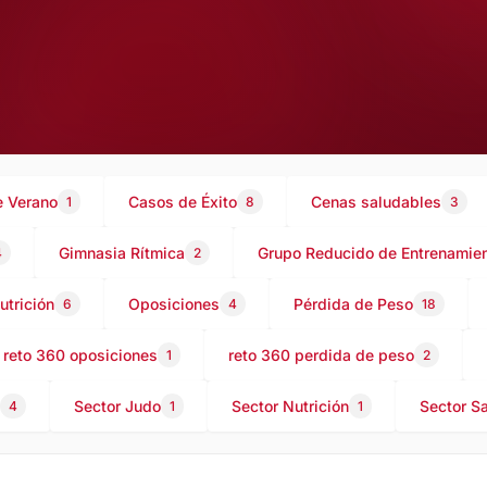
 Verano
Casos de Éxito
Cenas saludables
1
8
3
Gimnasia Rítmica
Grupo Reducido de Entrenamien
4
2
utrición
Oposiciones
Pérdida de Peso
6
4
18
reto 360 oposiciones
reto 360 perdida de peso
1
2
Sector Judo
Sector Nutrición
Sector S
4
1
1