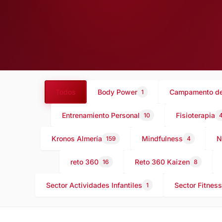
Todos
Body Power
Campamento de
1
Entrenamiento Personal
Fisioterapia
10
Kronos Almería
Mindfulness
N
159
4
reto 360
Reto 360 Kaizen
16
8
Sector Actividades Infantiles
Sector Fitness
1