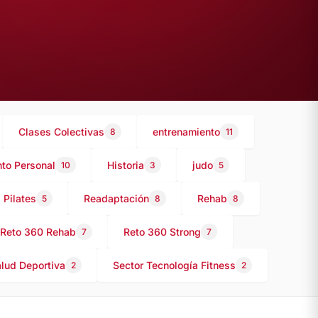
Clases Colectivas
entrenamiento
8
11
to Personal
Historia
judo
10
3
5
Pilates
Readaptación
Rehab
5
8
8
Reto 360 Rehab
Reto 360 Strong
7
7
alud Deportiva
Sector Tecnología Fitness
2
2