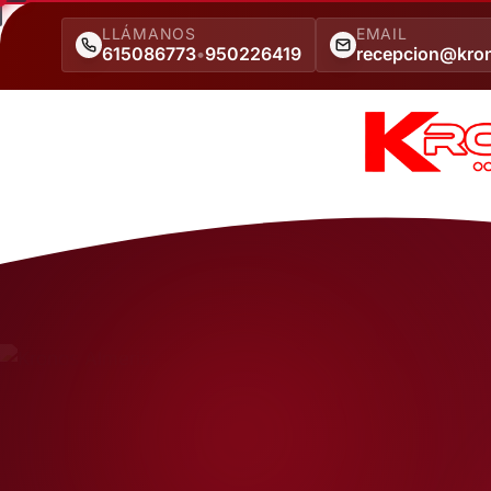
LLÁMANOS
EMAIL
615086773
•
950226419
recepcion@kro