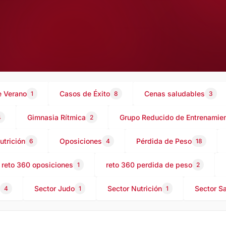
 Verano
Casos de Éxito
Cenas saludables
1
8
3
Gimnasia Rítmica
Grupo Reducido de Entrenamien
4
2
utrición
Oposiciones
Pérdida de Peso
6
4
18
reto 360 oposiciones
reto 360 perdida de peso
1
2
Sector Judo
Sector Nutrición
Sector S
4
1
1