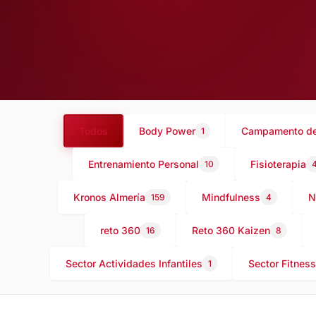
Todos
Body Power
Campamento de
1
Entrenamiento Personal
Fisioterapia
10
Kronos Almería
Mindfulness
N
159
4
reto 360
Reto 360 Kaizen
16
8
Sector Actividades Infantiles
Sector Fitness
1