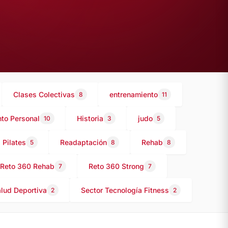
Clases Colectivas
entrenamiento
8
11
to Personal
Historia
judo
10
3
5
Pilates
Readaptación
Rehab
5
8
8
Reto 360 Rehab
Reto 360 Strong
7
7
alud Deportiva
Sector Tecnología Fitness
2
2