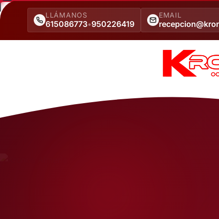
LLÁMANOS
EMAIL
615086773
•
950226419
recepcion@kro