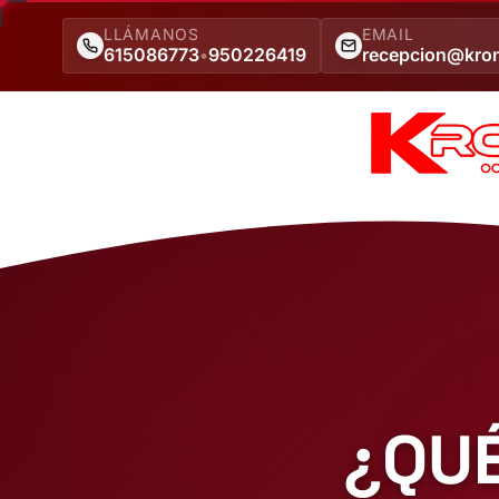
LLÁMANOS
EMAIL
615086773
•
950226419
recepcion@kro
¿QUÉ