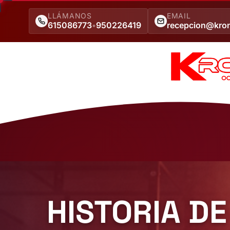
LLÁMANOS
EMAIL
615086773
•
950226419
recepcion@kro
HISTORIA D