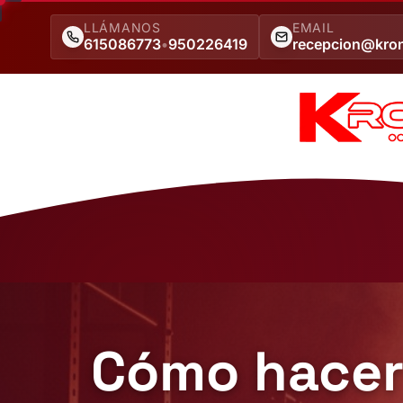
LLÁMANOS
EMAIL
615086773
•
950226419
recepcion@kro
Cómo hacer 