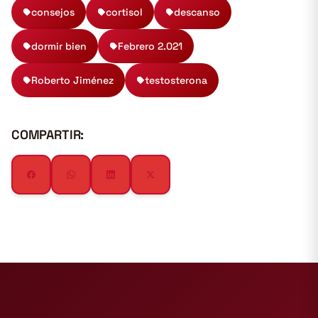
consejos
cortisol
descanso
dormir bien
Febrero 2.021
Roberto Jiménez
testosterona
COMPARTIR: