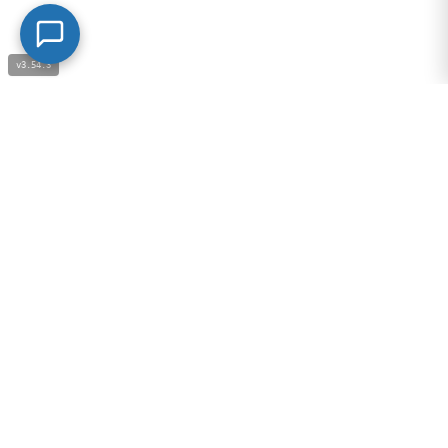
v3.54.3
OPINIONES DE CLIENTES
Valoraciones de nuestros clientes
Lee las experiencias reales de quienes ya forman parte