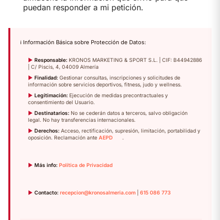
puedan responder a mi petición.
ℹ️ Información Básica sobre Protección de Datos:
►
Responsable:
KRONOS MARKETING & SPORT S.L. | CIF: B44942886
| C/ Piscis, 4, 04009 Almería
►
Finalidad:
Gestionar consultas, inscripciones y solicitudes de
información sobre servicios deportivos, fitness, judo y wellness.
►
Legitimación:
Ejecución de medidas precontractuales y
consentimiento del Usuario.
►
Destinatarios:
No se cederán datos a terceros, salvo obligación
legal. No hay transferencias internacionales.
►
Derechos:
Acceso, rectificación, supresión, limitación, portabilidad y
oposición. Reclamación ante
AEPD
.
►
Más info:
Política de Privacidad
►
Contacto:
recepcion@kronosalmeria.com
|
615 086 773