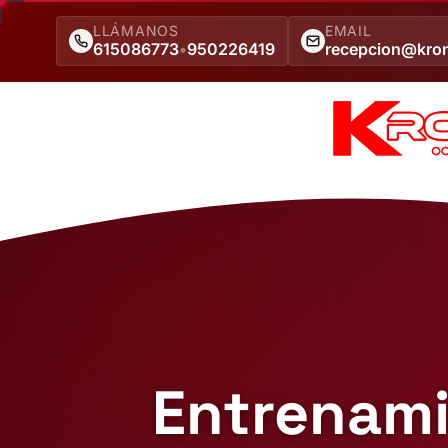
LLÁMANOS
EMAIL
615086773
•
950226419
recepcion@kro
Entrenami