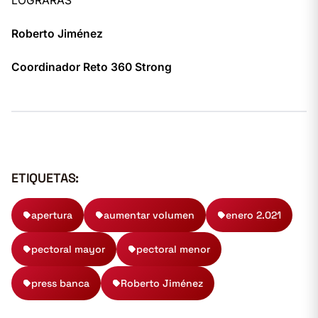
LOGRARÁS
Roberto Jiménez
Coordinador Reto 360 Strong
ETIQUETAS:
apertura
aumentar volumen
enero 2.021
pectoral mayor
pectoral menor
press banca
Roberto Jiménez