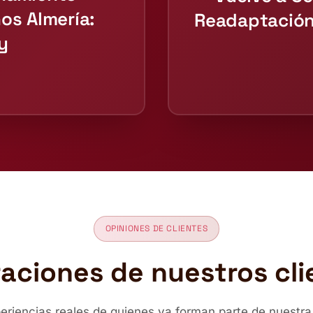
os Almería:
Readaptación
y
OPINIONES DE CLIENTES
raciones de nuestros cli
periencias reales de quienes ya forman parte de nuestr