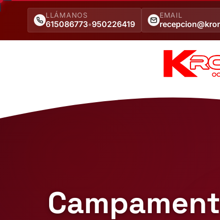
LLÁMANOS
EMAIL
615086773
•
950226419
recepcion@kro
Campamento