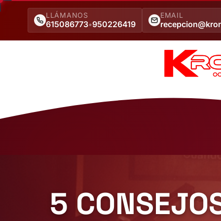
LLÁMANOS
EMAIL
615086773
•
950226419
recepcion@kro
5 CONSEJOS